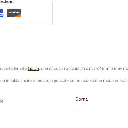
heckout
legante firmato
Liu Jo
, con cassa in acciaio da circa 32 mm e movime
 in tonalità chiare o rosate, è pensato come accessorio moda versatile
Donna
re