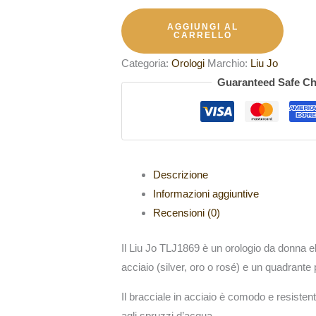
AGGIUNGI AL
CARRELLO
Categoria:
Orologi
Marchio:
Liu Jo
Guaranteed Safe C
Descrizione
Informazioni aggiuntive
Recensioni (0)
Il Liu Jo TLJ1869 è un orologio da donna 
acciaio (silver, oro o rosé) e un quadrante p
Il bracciale in acciaio è comodo e resiste
agli spruzzi d’acqua.