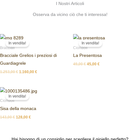
I Nostri Articoli
Osserva da vicino ciò che ti interessa!
Il
Il
Il
Il
prezzo
prezzo
prezzo
prezzo
In vendita!
In vendita!
originale
attuale
originale
attuale
Bracciali
Ciondoli
era:
è:
era:
è:
Bracciale Grelios i preziosi di
La Presentosa
1.253,00 €.
1.160,00 €.
49,00 €.
45,00 €.
Guardiagrele
49,00
€
45,00
€
1.253,00
€
1.160,00
€
Il
Il
prezzo
prezzo
In vendita!
originale
attuale
Ciondoli
era:
è:
Sisa della monaca
143,00 €.
128,00 €.
143,00
€
128,00
€
Hai bisogno di un consiglio per scegliere il gioiello perfetto?