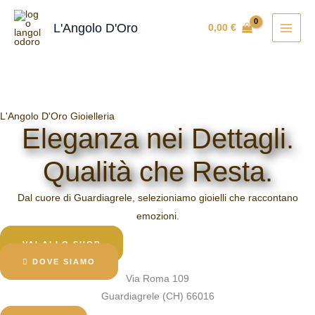
Vai
al
L'Angolo D'Oro
0,00
€
contenuto
L'Angolo D'Oro Gioielleria
Eleganza nei Dettagli.
Qualità che Resta.
Dal cuore di Guardiagrele, selezioniamo gioielli che raccontano
emozioni.
VAI ALLO SHOP
DOVE SIAMO
Via Roma 109
Guardiagrele (CH) 66016