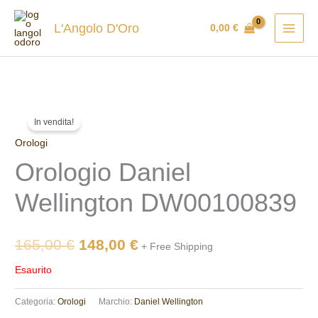
Vai
al
L'Angolo D'Oro
0,00
€
contenuto
Il
Il
In vendita!
prezzo
prezzo
Orologi
Orologio Daniel
originale
attuale
era:
è:
Wellington DW00100839
165,00 €.
148,00 €.
165,00
€
148,00
€
+ Free Shipping
Esaurito
Categoria:
Orologi
Marchio:
Daniel Wellington