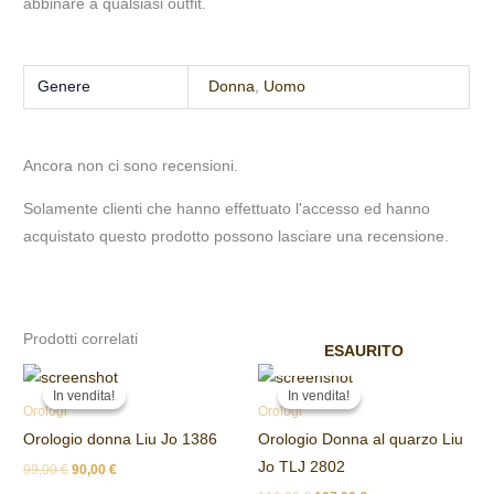
abbinare a qualsiasi outfit.
Genere
Donna
,
Uomo
Ancora non ci sono recensioni.
Solamente clienti che hanno effettuato l'accesso ed hanno
acquistato questo prodotto possono lasciare una recensione.
Prodotti correlati
ESAURITO
Il
Il
Il
Il
prezzo
prezzo
prezzo
prezzo
In vendita!
In vendita!
In vendita!
In vendita!
originale
attuale
originale
attuale
Orologi
Orologi
era:
è:
era:
è:
Orologio donna Liu Jo 1386
Orologio Donna al quarzo Liu
99,00 €.
90,00 €.
119,00 €.
107,00 €.
Jo TLJ 2802
99,00
€
90,00
€