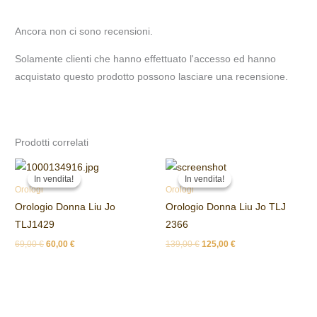
Ancora non ci sono recensioni.
Solamente clienti che hanno effettuato l'accesso ed hanno
acquistato questo prodotto possono lasciare una recensione.
Prodotti correlati
Il
Il
Il
Il
prezzo
prezzo
prezzo
prezzo
In vendita!
In vendita!
In vendita!
In vendita!
originale
attuale
originale
attuale
Orologi
Orologi
era:
è:
era:
è:
Orologio Donna Liu Jo
Orologio Donna Liu Jo TLJ
69,00 €.
60,00 €.
139,00 €.
125,00 €.
TLJ1429
2366
69,00
€
60,00
€
139,00
€
125,00
€