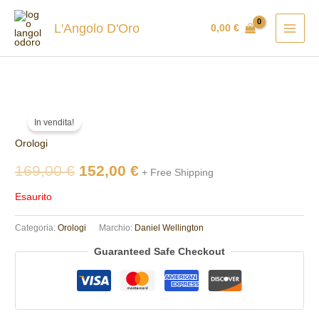
Vai
al
L'Angolo D'Oro
0,00
€
contenuto
Il
Il
In vendita!
prezzo
prezzo
Orologi
originale
attuale
169,00
€
152,00
€
+ Free Shipping
era:
è:
Esaurito
169,00 €.
152,00 €.
Categoria:
Orologi
Marchio:
Daniel Wellington
Guaranteed Safe Checkout