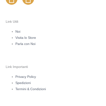
n
a
s
c
Link Utili
t
e
Noi
Visita lo Store
a
b
Parla con Noi
g
o
r
o
Link Importanti
a
k
Privacy Policy
Spedizioni
m
-
Termini & Condizioni
f