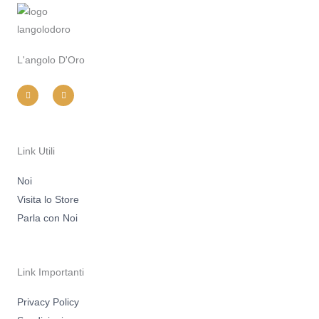
L'angolo D'Oro
I
F
n
a
s
c
t
e
a
b
g
o
r
o
a
k
m
-
Link Utili
f
Noi
Visita lo Store
Parla con Noi
Link Importanti
Privacy Policy