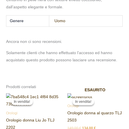
dall’aspetto elegante e formale.
Genere
Uomo
Ancora non ci sono recensioni.
Solamente clienti che hanno effettuato l'accesso ed hanno
acquistato questo prodotto possono lasciare una recensione.
Prodotti correlati
ESAURITO
Il
Il
Il
Il
prezzo
prezzo
prezzo
prezzo
In vendita!
In vendita!
In vendita!
In vendita!
originale
attuale
originale
attuale
Orologi
era:
è:
era:
è:
Orologio donna al quarzo TLJ
Orologi
69,00 €.
60,00 €.
149,00 €.
134,00 €.
Orologio donna Liu Jo TLJ
2503
2202
149,00
€
134,00
€