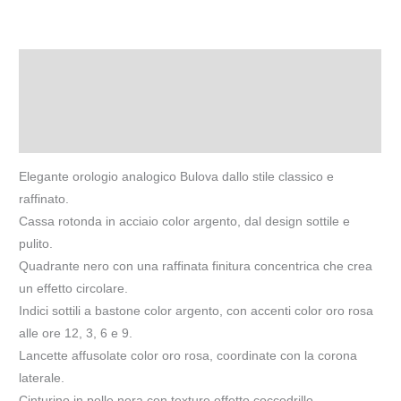
Descrizione
Informazioni aggiuntive
Recensioni (0)
Elegante orologio analogico Bulova dallo stile classico e
raffinato.
Cassa rotonda in acciaio color argento, dal design sottile e
pulito.
Quadrante nero con una raffinata finitura concentrica che crea
un effetto circolare.
Indici sottili a bastone color argento, con accenti color oro rosa
alle ore 12, 3, 6 e 9.
Lancette affusolate color oro rosa, coordinate con la corona
laterale.
Cinturino in pelle nera con texture effetto coccodrillo,