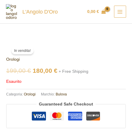
Vai
al
L'Angolo D'Oro
0,00
€
contenuto
Il
Il
In vendita!
prezzo
prezzo
Orologi
originale
attuale
199,00
€
180,00
€
+ Free Shipping
era:
è:
Esaurito
199,00 €.
180,00 €.
Categoria:
Orologi
Marchio:
Bulova
Guaranteed Safe Checkout