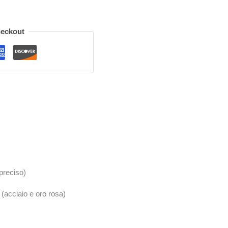
heckout
 preciso)
 (acciaio e oro rosa)