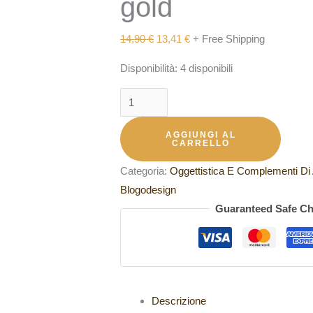
gold
14,90
€
13,41
€
+ Free Shipping
Disponibilità:
4 disponibili
AGGIUNGI AL
CARRELLO
Categoria:
Oggettistica E Complementi Di
Blogodesign
Guaranteed Safe C
Descrizione