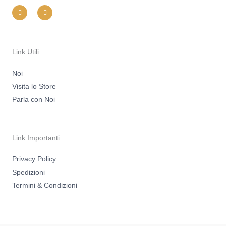
I
F
n
a
s
c
t
e
a
b
g
o
r
o
a
k
m
-
Link Utili
f
Noi
Visita lo Store
Parla con Noi
Link Importanti
Privacy Policy
Spedizioni
Termini & Condizioni