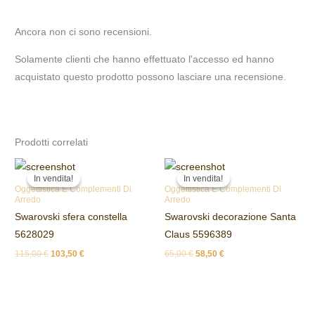
Ancora non ci sono recensioni.
Solamente clienti che hanno effettuato l'accesso ed hanno
acquistato questo prodotto possono lasciare una recensione.
Prodotti correlati
Il
Il
Il
Il
prezzo
prezzo
prezzo
prezzo
In vendita!
In vendita!
In vendita!
In vendita!
originale
attuale
originale
attuale
Oggettistica E Complementi Di
Oggettistica E Complementi Di
era:
è:
era:
è:
Arredo
Arredo
115,00 €.
103,50 €.
65,00 €.
58,50 €.
Swarovski sfera constella
Swarovski decorazione Santa
5628029
Claus 5596389
115,00
€
103,50
€
65,00
€
58,50
€