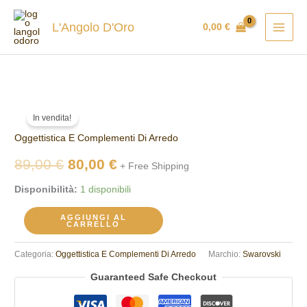
Vai
al
L'Angolo D'Oro
0,00
€
contenuto
Swarovski
Il
Il
In vendita!
Holiday
prezzo
prezzo
Oggettistica E Complementi Di Arredo
magic
decorazione
originale
attuale
89,00
€
80,00
€
+ Free Shipping
luna
era:
è:
Disponibilità:
1 disponibili
5686616
quantità
89,00 €.
80,00 €.
AGGIUNGI AL
CARRELLO
Categoria:
Oggettistica E Complementi Di Arredo
Marchio:
Swarovski
Guaranteed Safe Checkout