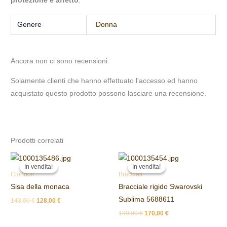
protezione e affetto
.
Genere
Donna
Ancora non ci sono recensioni.
Solamente clienti che hanno effettuato l'accesso ed hanno
acquistato questo prodotto possono lasciare una recensione.
Prodotti correlati
Il
Il
Il
Il
prezzo
prezzo
prezzo
prezzo
In vendita!
In vendita!
In vendita!
In vendita!
originale
attuale
originale
attuale
Ciondoli
Bracciali
era:
è:
era:
è:
Sisa della monaca
Bracciale rigido Swarovski
143,00 €.
128,00 €.
199,00 €.
170,00 €.
Sublima 5688611
143,00
€
128,00
€
199,00
€
170,00
€