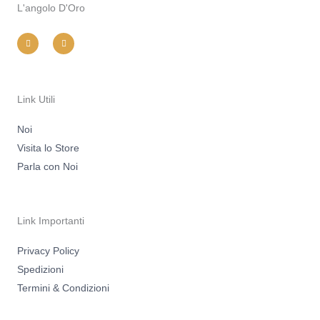
L'angolo D'Oro
I
F
n
a
s
c
t
e
a
b
g
o
r
o
a
k
m
-
Link Utili
f
Noi
Visita lo Store
Parla con Noi
Link Importanti
Privacy Policy
Spedizioni
Termini & Condizioni