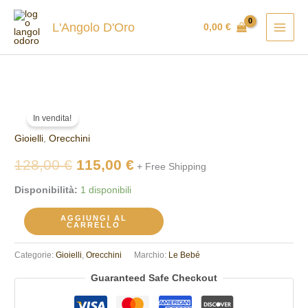
Vai
al
L'Angolo D'Oro
0,00
€
contenuto
Orecchini
Il
Il
In vendita!
Le
prezzo
prezzo
Gioielli
,
Orecchini
Bebè
PMG055
originale
attuale
128,00
€
115,00
€
+ Free Shipping
quantità
era:
è:
Disponibilità:
1 disponibili
128,00 €.
115,00 €.
AGGIUNGI AL
CARRELLO
Categorie:
Gioielli
,
Orecchini
Marchio:
Le Bebé
Guaranteed Safe Checkout