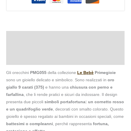
Descrizione
Informazioni aggiuntive
Recensioni (0)
Gli orecchini
PMG055
della collezione
Le Bebè
Primegioie
sono un gioiello delicato e simbolico. Sono realizzati in
oro
giallo 9 carati (375)
e hanno una
chiusura con perno e
farfallina
, che li rende pratici e sicuri da indossare. Il design
presenta due piccoli
simboli portafortuna: un cornetto rosso
e un quadrifoglio verde
, decorati con smalto colorato. Questo
gioiello è spesso regalato ai bambini in occasioni speciali, come
battesimi o compleanni
, perché rappresenta
fortuna,