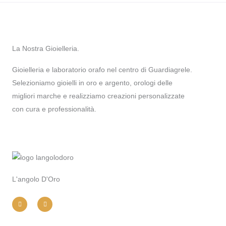
La Nostra Gioielleria.
Gioielleria e laboratorio orafo nel centro di Guardiagrele.
Selezioniamo gioielli in oro e argento, orologi delle
migliori marche e realizziamo creazioni personalizzate
con cura e professionalità.
L'angolo D'Oro
I
F
n
a
s
c
t
e
a
b
g
o