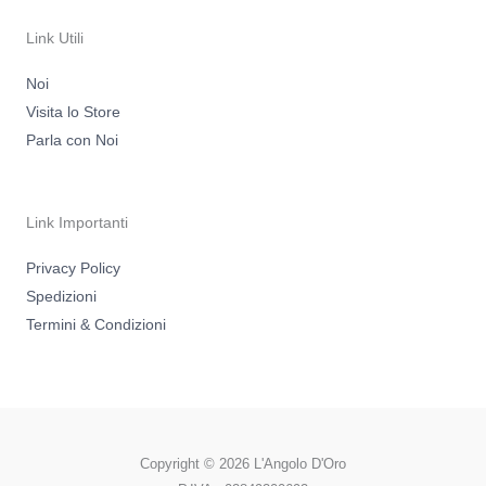
r
o
a
k
m
-
Link Utili
f
Noi
Visita lo Store
Parla con Noi
Link Importanti
Privacy Policy
Spedizioni
Termini & Condizioni
Copyright © 2026 L'Angolo D'Oro