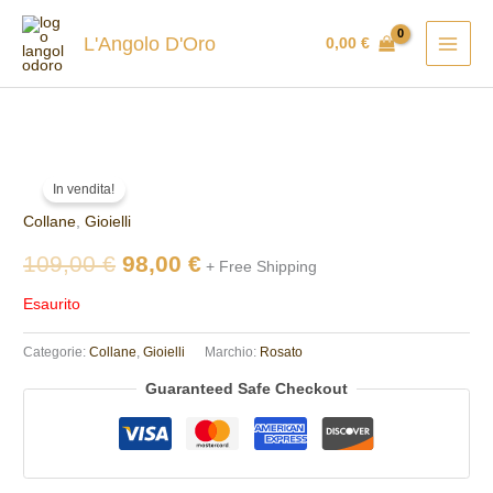
Vai
al
L'Angolo D'Oro
0,00
€
contenuto
Il
Il
In vendita!
prezzo
prezzo
Collane
,
Gioielli
originale
attuale
109,00
€
98,00
€
+ Free Shipping
era:
è:
Esaurito
109,00 €.
98,00 €.
Categorie:
Collane
,
Gioielli
Marchio:
Rosato
Guaranteed Safe Checkout