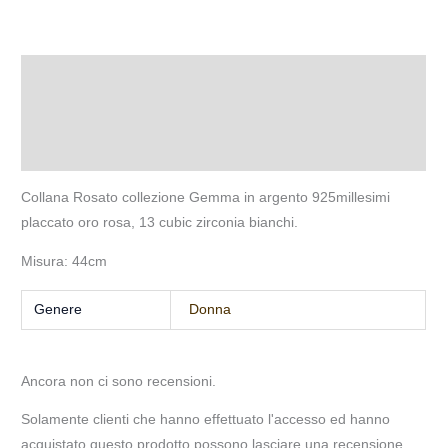
Descrizione
Informazioni aggiuntive
Recensioni (0)
Collana Rosato collezione Gemma in argento 925millesimi
placcato oro rosa, 13 cubic zirconia bianchi.
Misura: 44cm
Genere
Donna
Ancora non ci sono recensioni.
Solamente clienti che hanno effettuato l'accesso ed hanno
acquistato questo prodotto possono lasciare una recensione.