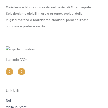
Gioielleria e laboratorio orafo nel centro di Guardiagrele.
Selezioniamo gioielli in oro e argento, orologi delle
migliori marche e realizziamo creazioni personalizzate
con cura e professionalità.
L'angolo D'Oro
I
F
n
a
s
c
t
e
a
b
g
o
r
o
a
k
m
-
Link Utili
f
Noi
Visita lo Store