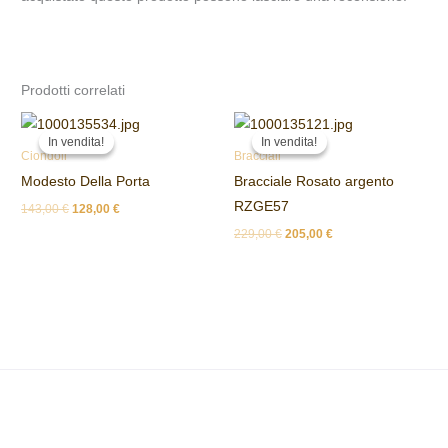
Prodotti correlati
Il
Il
Il
Il
prezzo
prezzo
prezzo
prezzo
In vendita!
In vendita!
In vendita!
In vendita!
originale
attuale
originale
attuale
Ciondoli
Bracciali
era:
è:
era:
è:
Modesto Della Porta
Bracciale Rosato argento
143,00 €.
128,00 €.
229,00 €.
205,00 €.
RZGE57
143,00
€
128,00
€
229,00
€
205,00
€