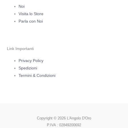
t
e
Noi
Visita lo Store
a
b
Parla con Noi
g
o
r
o
Link Importanti
a
k
Privacy Policy
Spedizioni
m
-
Termini & Condizioni
f
Copyright © 2026 L'Angolo D'Oro
P.IVA : 02849200692