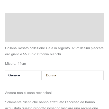
Descrizione
Informazioni aggiuntive
Recensioni (0)
Collana Rosato collezione Gaia in argento 925millesimi placcata
oro giallo e 55 cubic zirconia bianchi.
Misura: 44cm
Genere
Donna
Ancora non ci sono recensioni.
Solamente clienti che hanno effettuato l'accesso ed hanno
acquistato questo prodotto possono lasciare una recensione.