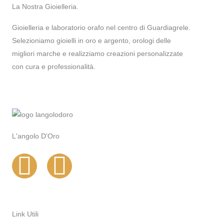
La Nostra Gioielleria.
Gioielleria e laboratorio orafo nel centro di Guardiagrele.
Selezioniamo gioielli in oro e argento, orologi delle
migliori marche e realizziamo creazioni personalizzate
con cura e professionalità.
L'angolo D'Oro
I
F
n
a
s
c
Link Utili