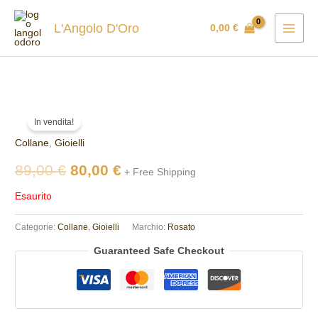
Vai
al
L'Angolo D'Oro
0,00
€
contenuto
Il
Il
In vendita!
prezzo
prezzo
Collane
,
Gioielli
originale
attuale
89,00
€
80,00
€
+ Free Shipping
era:
è:
Esaurito
89,00 €.
80,00 €.
Categorie:
Collane
,
Gioielli
Marchio:
Rosato
Guaranteed Safe Checkout