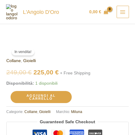
Vai
al
L'Angolo D'Oro
0,00
€
contenuto
Collana
Il
Il
In vendita!
Miluna
prezzo
prezzo
Collane
,
Gioielli
PCL6503BX
quantità
originale
attuale
249,00
€
225,00
€
+ Free Shipping
era:
è:
Disponibilità:
1 disponibili
249,00 €.
225,00 €.
AGGIUNGI AL
CARRELLO
Categorie:
Collane
,
Gioielli
Marchio:
Miluna
Guaranteed Safe Checkout