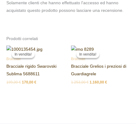
Solamente clienti che hanno effettuato l'accesso ed hanno
acquistato questo prodotto possono lasciare una recensione.
Prodotti correlati
Il
Il
Il
Il
prezzo
prezzo
prezzo
prezzo
In vendita!
In vendita!
In vendita!
In vendita!
originale
attuale
originale
attuale
Bracciali
Bracciali
era:
è:
era:
è:
Bracciale rigido Swarovski
Bracciale Grelios i preziosi di
199,00 €.
170,00 €.
1.253,00 €.
1.160,00 €.
Sublima 5688611
Guardiagrele
199,00
€
170,00
€
1.253,00
€
1.160,00
€