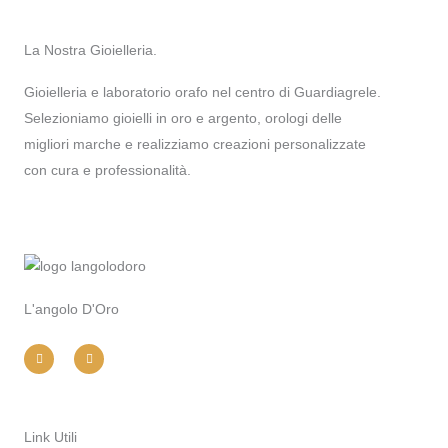
La Nostra Gioielleria.
Gioielleria e laboratorio orafo nel centro di Guardiagrele.
Selezioniamo gioielli in oro e argento, orologi delle
migliori marche e realizziamo creazioni personalizzate
con cura e professionalità.
L'angolo D'Oro
I
F
n
a
s
c
t
e
a
b
g
o
r
o
a
k
m
-
Link Utili
f