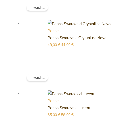
Il
Il
In vendita!
prezzo
prezzo
originale
attuale
era:
è:
49,00 €.
44,00 €.
Penne
Penna Swarovski Crystalline Nova
49,00
€
44,00
€
Il
Il
In vendita!
prezzo
prezzo
originale
attuale
era:
è:
65,00 €.
58,00 €.
Penne
Penna Swarovski Lucent
65,00
€
58,00
€