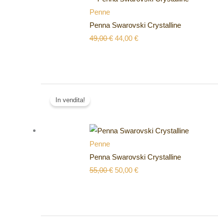
49,00 €.
44,00 €.
Penne
Penna Swarovski Crystalline
49,00
€
44,00
€
Il
Il
In vendita!
prezzo
prezzo
originale
attuale
era:
è:
55,00 €.
50,00 €.
Penne
Penna Swarovski Crystalline
55,00
€
50,00
€