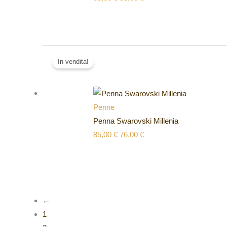
Il
Il
In vendita!
prezzo
prezzo
originale
attuale
era:
è:
85,00 €.
76,00 €.
Penne
Penna Swarovski Millenia
85,00
€
76,00
€
←
1