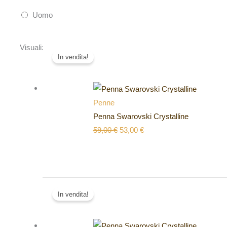
Uomo
Il
Il
Visualizzazione di 853-858 di 894 risultati
In vendita!
prezzo
prezzo
originale
attuale
era:
è:
59,00 €.
53,00 €.
Penne
Penna Swarovski Crystalline
59,00
€
53,00
€
Il
Il
In vendita!
prezzo
prezzo
originale
attuale
era:
è: