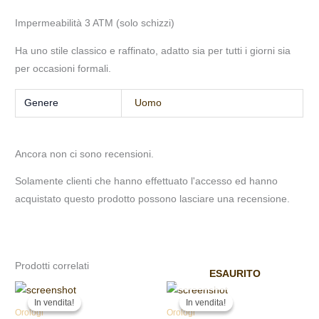
Impermeabilità 3 ATM (solo schizzi)
Ha uno stile classico e raffinato, adatto sia per tutti i giorni sia
per occasioni formali.
Genere
Uomo
Ancora non ci sono recensioni.
Solamente clienti che hanno effettuato l'accesso ed hanno
acquistato questo prodotto possono lasciare una recensione.
Prodotti correlati
ESAURITO
Il
Il
Il
Il
prezzo
prezzo
prezzo
prezzo
In vendita!
In vendita!
In vendita!
In vendita!
originale
attuale
originale
attuale
Orologi
Orologi