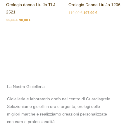
era:
è:
era:
è:
Orologio donna Liu Jo TLJ
Orologio Donna Liu Jo 1206
99,00 €.
90,00 €.
119,00 €.
107,00 €.
2521
119,00
€
107,00
€
99,00
€
90,00
€
La Nostra Gioielleria.
Gioielleria e laboratorio orafo nel centro di Guardiagrele.
Selezioniamo gioielli in oro e argento, orologi delle
migliori marche e realizziamo creazioni personalizzate
con cura e professionalità.