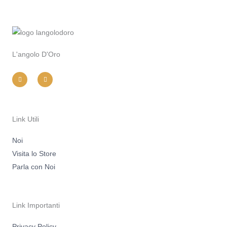
L'angolo D'Oro
I
F
n
a
s
c
t
e
a
b
g
o
r
o
a
k
m
-
Link Utili
f
Noi
Visita lo Store
Parla con Noi
Link Importanti
Privacy Policy