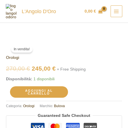
Vai
al
L'Angolo D'Oro
0,00
€
contenuto
Orologio
Il
Il
In vendita!
uomo
prezzo
prezzo
Orologi
Bulova
96D116
originale
attuale
270,00
€
245,00
€
+ Free Shipping
quantità
era:
è:
Disponibilità:
1 disponibili
270,00 €.
245,00 €.
AGGIUNGI AL
CARRELLO
Categoria:
Orologi
Marchio:
Bulova
Guaranteed Safe Checkout