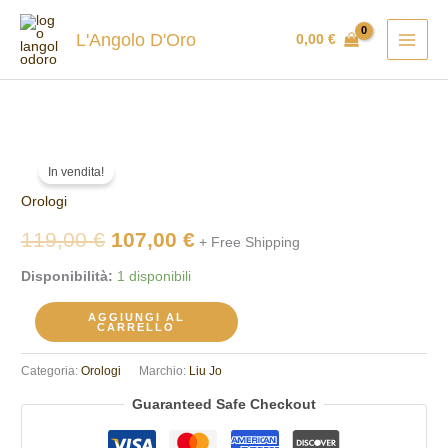
Vai
al
L'Angolo D'Oro
0,00
€
contenuto
Orologio
Il
Il
In vendita!
donna
prezzo
prezzo
Orologi
Liu
Jo
originale
attuale
119,00
€
107,00
€
+ Free Shipping
2583
era:
è:
Disponibilità:
1 disponibili
quantità
119,00 €.
107,00 €.
AGGIUNGI AL
CARRELLO
Categoria:
Orologi
Marchio:
Liu Jo
Guaranteed Safe Checkout