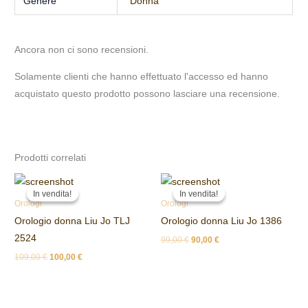
Genere
Donna
Ancora non ci sono recensioni.
Solamente clienti che hanno effettuato l'accesso ed hanno
acquistato questo prodotto possono lasciare una recensione.
Prodotti correlati
Il
Il
Il
Il
prezzo
prezzo
prezzo
prezzo
In vendita!
In vendita!
In vendita!
In vendita!
originale
attuale
originale
attuale
Orologi
Orologi
era:
è:
era:
è:
Orologio donna Liu Jo TLJ
Orologio donna Liu Jo 1386
109,00 €.
100,00 €.
99,00 €.
90,00 €.
2524
99,00
€
90,00
€
109,00
€
100,00
€