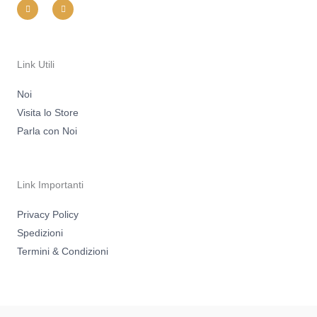
n
a
s
c
t
e
a
b
g
o
r
o
a
k
m
-
Link Utili
f
Noi
Visita lo Store
Parla con Noi
Link Importanti
Privacy Policy
Spedizioni
Termini & Condizioni