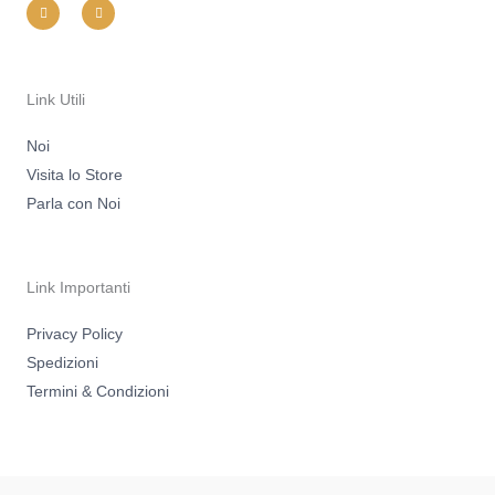
n
a
s
c
t
e
a
b
g
o
r
o
a
k
m
-
Link Utili
f
Noi
Visita lo Store
Parla con Noi
Link Importanti
Privacy Policy
Spedizioni
Termini & Condizioni