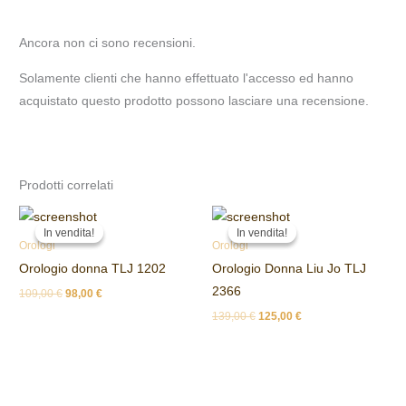
Ancora non ci sono recensioni.
Solamente clienti che hanno effettuato l'accesso ed hanno
acquistato questo prodotto possono lasciare una recensione.
Prodotti correlati
Il
Il
Il
Il
prezzo
prezzo
prezzo
prezzo
In vendita!
In vendita!
In vendita!
In vendita!
originale
attuale
originale
attuale
Orologi
Orologi
era:
è:
era:
è:
Orologio donna TLJ 1202
Orologio Donna Liu Jo TLJ
109,00 €.
98,00 €.
139,00 €.
125,00 €.
2366
109,00
€
98,00
€
139,00
€
125,00
€