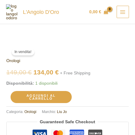
Vai
al
L'Angolo D'Oro
0,00
€
contenuto
Orologio
Il
Il
In vendita!
donna
prezzo
prezzo
Orologi
Liu
Jo
originale
attuale
149,00
€
134,00
€
+ Free Shipping
quantità
era:
è:
Disponibilità:
1 disponibili
149,00 €.
134,00 €.
AGGIUNGI AL
CARRELLO
Categoria:
Orologi
Marchio:
Liu Jo
Guaranteed Safe Checkout