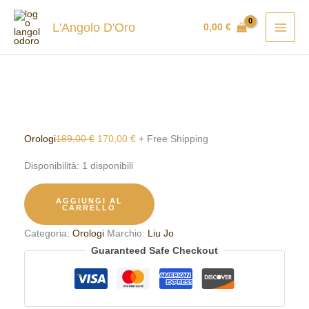
Vai
Orologio
Il
Il
In vendita!
al
donna
prezzo
prezzo
L'Angolo D'Oro
0,00
€
contenuto
Liu
originale
attuale
Jo
era:
è:
quantità
189,00 €.
170,00 €.
Orologi
189,00
€
170,00
€
+ Free Shipping
Disponibilità:
1 disponibili
AGGIUNGI AL
CARRELLO
Categoria:
Orologi
Marchio:
Liu Jo
Guaranteed Safe Checkout