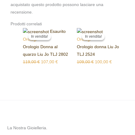
acquistato questo prodotto possono lasciare una
recensione.
Prodotti correlati
Il
Il
Il
Il
Esaurito
In vendita!
In vendita!
In vendita!
In vendita!
prezzo
prezzo
prezzo
prezzo
Orologi
Orologi
originale
attuale
originale
attuale
Orologio Donna al
Orologio donna Liu Jo
era:
è:
era:
è:
quarzo Liu Jo TLJ 2802
TLJ 2524
119,00 €.
107,00 €.
109,00 €.
100,00 €.
119,00
€
107,00
€
109,00
€
100,00
€
La Nostra Gioielleria.