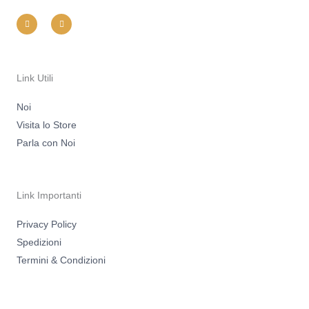
I
F
n
a
s
c
t
e
a
b
g
o
r
o
a
k
m
-
Link Utili
f
Noi
Visita lo Store
Parla con Noi
Link Importanti
Privacy Policy
Spedizioni
Termini & Condizioni