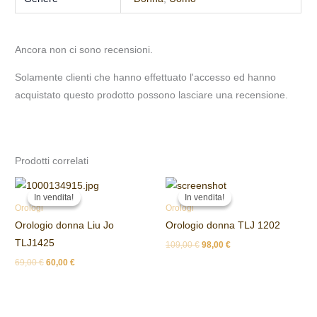
Ancora non ci sono recensioni.
Solamente clienti che hanno effettuato l'accesso ed hanno
acquistato questo prodotto possono lasciare una recensione.
Prodotti correlati
Il
Il
Il
Il
prezzo
prezzo
prezzo
prezzo
In vendita!
In vendita!
In vendita!
In vendita!
originale
attuale
originale
attuale
Orologi
Orologi
era:
è:
era:
è:
Orologio donna Liu Jo
Orologio donna TLJ 1202
69,00 €.
60,00 €.
109,00 €.
98,00 €.
TLJ1425
109,00
€
98,00
€
69,00
€
60,00
€