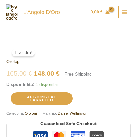
Vai
al
L'Angolo D'Oro
0,00
€
contenuto
Orologio
Il
Il
In vendita!
Daniel
prezzo
prezzo
Orologi
Wellington
DW00100813
originale
attuale
165,00
€
148,00
€
+ Free Shipping
quantità
era:
è:
Disponibilità:
1 disponibili
165,00 €.
148,00 €.
AGGIUNGI AL
CARRELLO
Categoria:
Orologi
Marchio:
Daniel Wellington
Guaranteed Safe Checkout