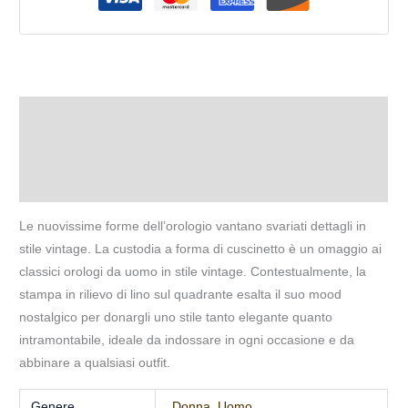
Descrizione
Informazioni aggiuntive
Recensioni (0)
Le nuovissime forme dell’orologio vantano svariati dettagli in
stile vintage. La custodia a forma di cuscinetto è un omaggio ai
classici orologi da uomo in stile vintage. Contestualmente, la
stampa in rilievo di lino sul quadrante esalta il suo mood
nostalgico per donargli uno stile tanto elegante quanto
intramontabile, ideale da indossare in ogni occasione e da
abbinare a qualsiasi outfit.
Genere
Donna
,
Uomo