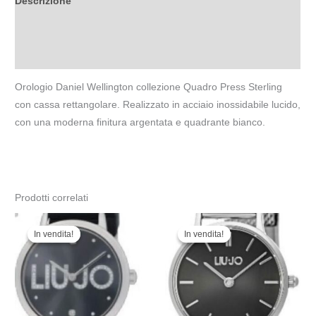
Descrizione
Informazioni aggiuntive
Recensioni (0)
Orologio Daniel Wellington collezione Quadro Press Sterling
con cassa rettangolare. Realizzato in acciaio inossidabile lucido,
con una moderna finitura argentata e quadrante bianco.
Prodotti correlati
Il
Il
Il
Il
prezzo
prezzo
prezzo
prezzo
In vendita!
In vendita!
In vendita!
In vendita!
originale
attuale
originale
attuale
era:
è:
era:
è:
99,00 €.
90,00 €.
109,00 €.
98,00 €.