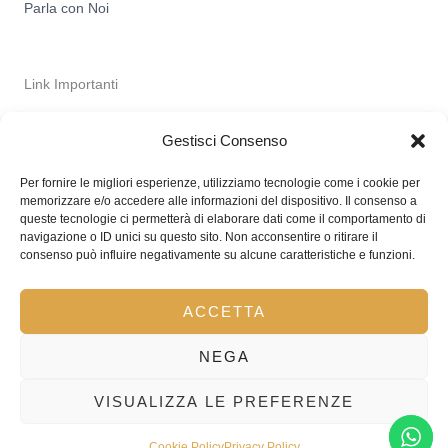
Parla con Noi
Link Importanti
Privacy Policy
Gestisci Consenso
Spedizioni
Termini & Condizioni
Per fornire le migliori esperienze, utilizziamo tecnologie come i cookie per
memorizzare e/o accedere alle informazioni del dispositivo. Il consenso a
queste tecnologie ci permetterà di elaborare dati come il comportamento di
navigazione o ID unici su questo sito. Non acconsentire o ritirare il
consenso può influire negativamente su alcune caratteristiche e funzioni.
Copyright © 2026 L'Angolo D'Oro
ACCETTA
P.IVA : 02849200692
Powered by dqniele's stuff
NEGA
VISUALIZZA LE PREFERENZE
Recedere dal contratto qui
Cookie Policy
Privacy Policy