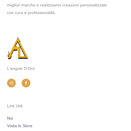
migliori marche e realizziamo creazioni personalizzate
con cura e professionalità.
L'angolo D'Oro
I
F
n
a
s
c
t
e
a
b
g
o
r
o
a
k
m
-
Link Utili
f
Noi
Visita lo Store