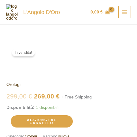
Vai
al
L'Angolo D'Oro
0,00
€
contenuto
Orologio
Il
Il
In vendita!
Bulova
prezzo
prezzo
96M176
quantità
originale
attuale
era:
è:
Orologi
299,00 €.
269,00 €.
299,00
€
269,00
€
+ Free Shipping
Disponibilità:
1 disponibili
AGGIUNGI AL
CARRELLO
Categoria:
Orologi
Marchio:
Bulova