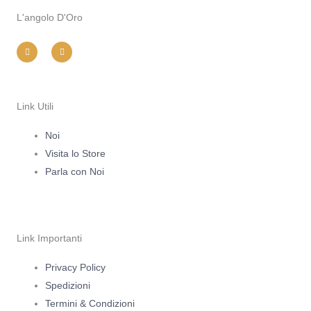
L'angolo D'Oro
I
F
n
a
s
c
t
e
a
b
g
o
r
o
a
k
m
-
Link Utili
f
Noi
Visita lo Store
Parla con Noi
Link Importanti
Privacy Policy
Spedizioni
Termini & Condizioni