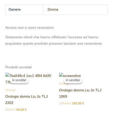
Genere
Donna
Ancora non ci sono recensioni.
Solamente clienti che hanno effettuato l'accesso ed hanno
acquistato questo prodotto possono lasciare una recensione.
Prodotti correlati
Il
Il
Il
Il
prezzo
prezzo
prezzo
prezzo
In vendita!
In vendita!
In vendita!
In vendita!
originale
attuale
originale
attuale
Orologi
era:
è:
era:
è:
Orologio donna Liu Jo TLJ
Orologi
69,00 €.
60,00 €.
179,00 €.
160,00 €.
Orologio donna Liu Jo TLJ
1869
2202
179,00
€
160,00
€
69,00
€
60,00
€