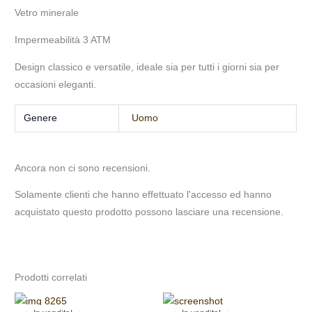
Vetro minerale
Impermeabilità 3 ATM
Design classico e versatile, ideale sia per tutti i giorni sia per
occasioni eleganti.
Genere
Uomo
Ancora non ci sono recensioni.
Solamente clienti che hanno effettuato l'accesso ed hanno
acquistato questo prodotto possono lasciare una recensione.
Prodotti correlati
Il
Il
Il
Il
prezzo
prezzo
prezzo
prezzo