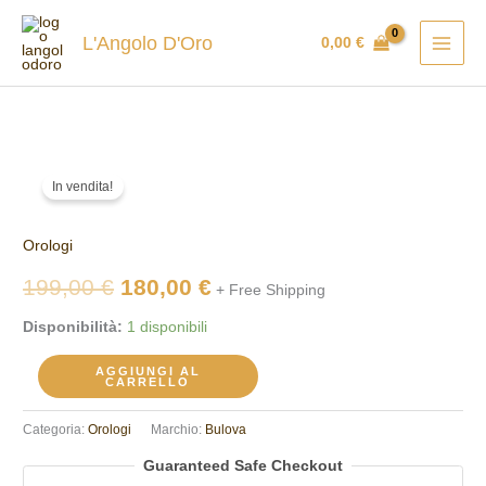
Vai
al
L'Angolo D'Oro
0,00
€
contenuto
Orologio
Il
Il
In vendita!
Bulova
prezzo
prezzo
96M165
Orologi
quantità
originale
attuale
199,00
€
180,00
€
+ Free Shipping
era:
è:
Disponibilità:
1 disponibili
199,00 €.
180,00 €.
AGGIUNGI AL
CARRELLO
Categoria:
Orologi
Marchio:
Bulova
Guaranteed Safe Checkout