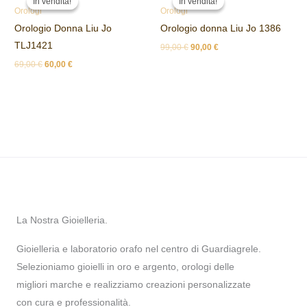
In vendita!
In vendita!
In vendita!
In vendita!
originale
attuale
originale
attuale
Orologi
Orologi
era:
è:
era:
è:
Orologio Donna Liu Jo
Orologio donna Liu Jo 1386
69,00 €.
60,00 €.
99,00 €.
90,00 €.
TLJ1421
99,00
€
90,00
€
69,00
€
60,00
€
La Nostra Gioielleria.
Gioielleria e laboratorio orafo nel centro di Guardiagrele.
Selezioniamo gioielli in oro e argento, orologi delle
migliori marche e realizziamo creazioni personalizzate
con cura e professionalità.