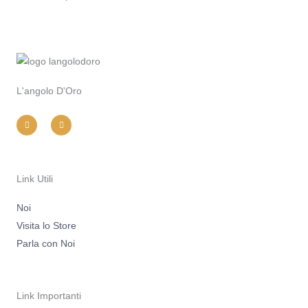
L'angolo D'Oro
I
F
n
a
s
c
t
e
a
b
g
o
r
o
a
k
m
-
Link Utili
f
Noi
Visita lo Store
Parla con Noi
Link Importanti