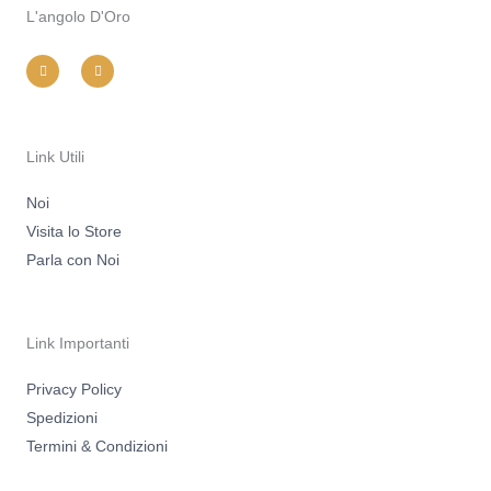
L'angolo D'Oro
I
F
n
a
s
c
t
e
a
b
g
o
r
o
a
k
m
-
Link Utili
f
Noi
Visita lo Store
Parla con Noi
Link Importanti
Privacy Policy
Spedizioni
Termini & Condizioni