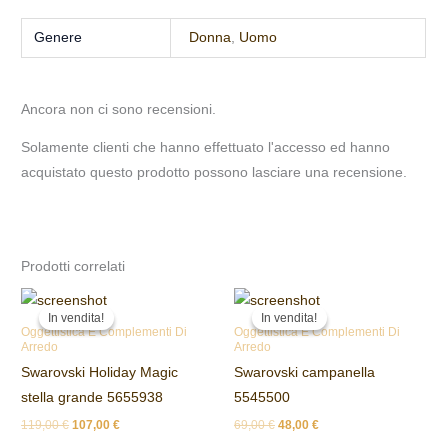
Genere
Donna
,
Uomo
Ancora non ci sono recensioni.
Solamente clienti che hanno effettuato l'accesso ed hanno
acquistato questo prodotto possono lasciare una recensione.
Prodotti correlati
Il
Il
Il
Il
prezzo
prezzo
prezzo
prezzo
In vendita!
In vendita!
In vendita!
In vendita!
originale
attuale
originale
attuale
Oggettistica E Complementi Di
Oggettistica E Complementi Di
era:
è:
era:
è:
Arredo
Arredo
119,00 €.
107,00 €.
69,00 €.
48,00 €.
Swarovski Holiday Magic
Swarovski campanella
stella grande 5655938
5545500
119,00
€
107,00
€
69,00
€
48,00
€