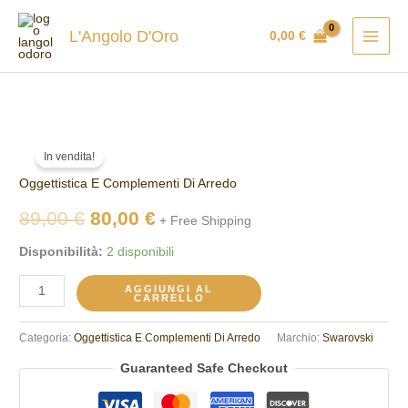
Vai
al
L'Angolo D'Oro
0,00
€
contenuto
Swarovski
Il
Il
In vendita!
pupazzo
prezzo
prezzo
Oggettistica E Complementi Di Arredo
di
neve
originale
attuale
89,00
€
80,00
€
+ Free Shipping
Holiday
era:
è:
Disponibilità:
2 disponibili
cheers
5596361
89,00 €.
80,00 €.
AGGIUNGI AL
CARRELLO
quantità
Categoria:
Oggettistica E Complementi Di Arredo
Marchio:
Swarovski
Guaranteed Safe Checkout