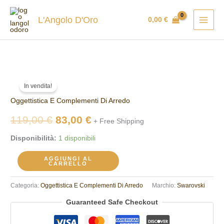
Vai
al
L'Angolo D'Oro
0,00
€
contenuto
Swarovski
Il
Il
In vendita!
pallina
prezzo
prezzo
Oggettistica E Complementi Di Arredo
5682735
quantità
originale
attuale
119,00
€
83,00
€
+ Free Shipping
era:
è:
Disponibilità:
1 disponibili
119,00 €.
83,00 €.
AGGIUNGI AL
CARRELLO
Categoria:
Oggettistica E Complementi Di Arredo
Marchio:
Swarovski
Guaranteed Safe Checkout