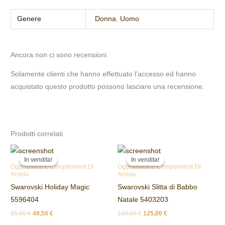
Genere
Donna
,
Uomo
Ancora non ci sono recensioni.
Solamente clienti che hanno effettuato l'accesso ed hanno
acquistato questo prodotto possono lasciare una recensione.
Prodotti correlati
Il
Il
Il
Il
prezzo
prezzo
prezzo
prezzo
In vendita!
In vendita!
In vendita!
In vendita!
originale
attuale
originale
attuale
Oggettistica E Complementi Di
Oggettistica E Complementi Di
era:
è:
era:
è:
Arredo
Arredo
55,00 €.
49,50 €.
139,00 €.
125,00 €.
Swarovski Holiday Magic
Swarovski Slitta di Babbo
5596404
Natale 5403203
55,00
€
49,50
€
139,00
€
125,00
€