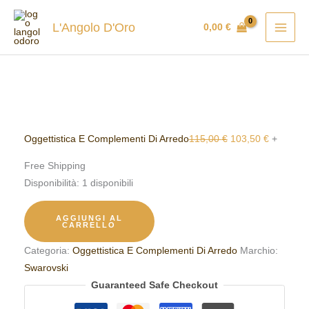
Vai
Swarovski
Il
Il
Il
Il
Il
Il
In vendita!
In vendita!
In vendita!
In vendita!
In vendita!
al
Holiday
prezzo
prezzo
prezzo
prezzo
prezzo
prezzo
L'Angolo D'Oro
0,00
€
contenuto
Cherrs
originale
originale
attuale
attuale
originale
attuale
5596382
era:
era:
è:
è:
era:
è:
quantità
65,00 €.
95,00 €.
58,50 €.
85,50 €.
115,00 €.
103,50 €
Oggettistica E Complementi Di Arredo
115,00
€
103,50
€
+
Free Shipping
Disponibilità:
1 disponibili
AGGIUNGI AL
CARRELLO
Categoria:
Oggettistica E Complementi Di Arredo
Marchio:
Swarovski
Guaranteed Safe Checkout