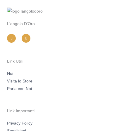
L'angolo D'Oro
I
F
n
a
s
c
t
e
a
b
g
o
r
o
a
k
m
-
Link Utili
f
Noi
Visita lo Store
Parla con Noi
Link Importanti
Privacy Policy
Spedizioni