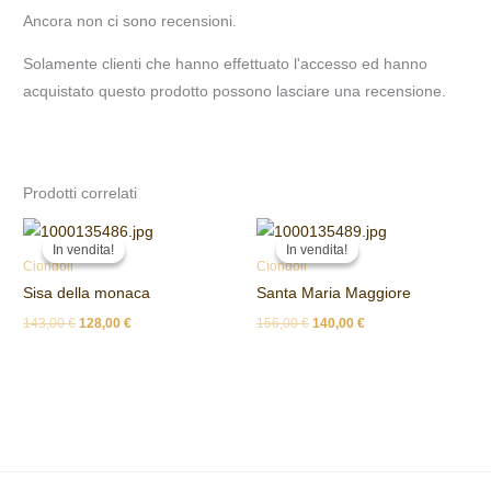
Ancora non ci sono recensioni.
Solamente clienti che hanno effettuato l'accesso ed hanno
acquistato questo prodotto possono lasciare una recensione.
Prodotti correlati
Il
Il
Il
Il
prezzo
prezzo
prezzo
prezzo
In vendita!
In vendita!
In vendita!
In vendita!
originale
attuale
originale
attuale
Ciondoli
Ciondoli
era:
è:
era:
è:
Sisa della monaca
Santa Maria Maggiore
143,00 €.
128,00 €.
156,00 €.
140,00 €.
143,00
€
128,00
€
156,00
€
140,00
€