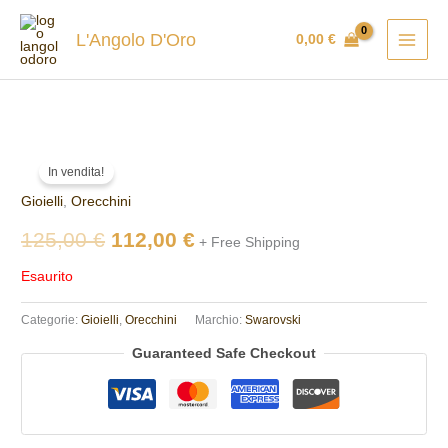
Vai
al
L'Angolo D'Oro
0,00
€
contenuto
Il
Il
In vendita!
prezzo
prezzo
Gioielli
,
Orecchini
originale
attuale
125,00
€
112,00
€
+ Free Shipping
era:
è:
Esaurito
125,00 €.
112,00 €.
Categorie:
Gioielli
,
Orecchini
Marchio:
Swarovski
Guaranteed Safe Checkout