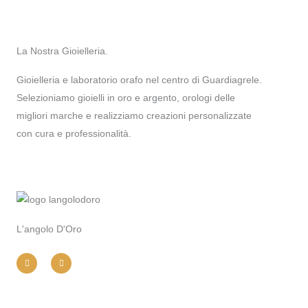
La Nostra Gioielleria.
Gioielleria e laboratorio orafo nel centro di Guardiagrele.
Selezioniamo gioielli in oro e argento, orologi delle
migliori marche e realizziamo creazioni personalizzate
con cura e professionalità.
L'angolo D'Oro
I
F
n
a
s
c
t
e
a
b
g
o
r
o
a
k