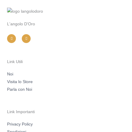
L'angolo D'Oro
I
F
n
a
s
c
t
e
a
b
g
o
r
o
a
k
m
-
Link Utili
f
Noi
Visita lo Store
Parla con Noi
Link Importanti
Privacy Policy
Spedizioni