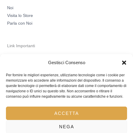
Noi
Visita lo Store
Parla con Noi
Link Importanti
Privacy Policy
Gestisci Consenso
Spedizioni
Termini & Condizioni
Per fornire le migliori esperienze, utilizziamo tecnologie come i cookie per
memorizzare e/o accedere alle informazioni del dispositivo. Il consenso a
queste tecnologie ci permetterà di elaborare dati come il comportamento di
navigazione o ID unici su questo sito. Non acconsentire o ritirare il
consenso può influire negativamente su alcune caratteristiche e funzioni.
Copyright © 2026 L'Angolo D'Oro
ACCETTA
P.IVA : 02849200692
Powered by dqniele's stuff
NEGA