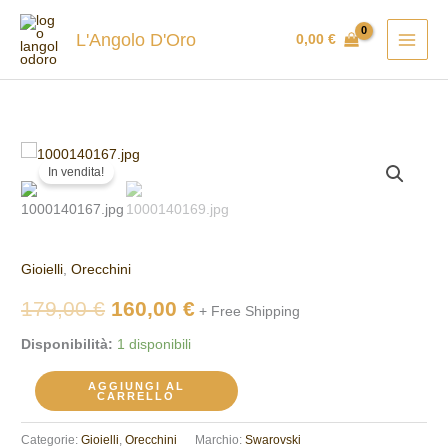
Vai
al
L'Angolo D'Oro
0,00
€
contenuto
Orecchini
Il
Il
In vendita!
Swarovski
prezzo
prezzo
5636502
quantità
originale
attuale
Gioielli
,
Orecchini
era:
è:
179,00
€
160,00
€
179,00 €.
160,00 €.
+ Free Shipping
Disponibilità:
1 disponibili
AGGIUNGI AL
CARRELLO
Categorie:
Gioielli
,
Orecchini
Marchio:
Swarovski