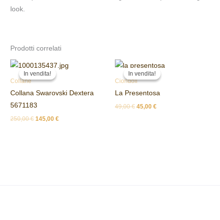
look.
Prodotti correlati
Il
Il
Il
Il
prezzo
prezzo
prezzo
prezzo
In vendita!
In vendita!
In vendita!
In vendita!
originale
attuale
originale
attuale
Collane
Ciondoli
era:
è:
era:
è:
Collana Swarovski Dextera
La Presentosa
250,00 €.
145,00 €.
49,00 €.
45,00 €.
5671183
49,00
€
45,00
€
250,00
€
145,00
€