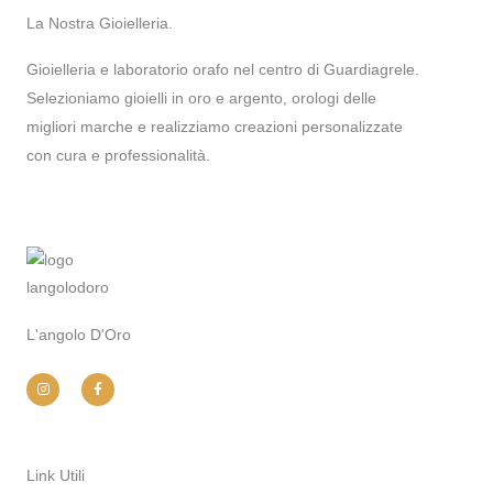
La Nostra Gioielleria.
Gioielleria e laboratorio orafo nel centro di Guardiagrele.
Selezioniamo gioielli in oro e argento, orologi delle
migliori marche e realizziamo creazioni personalizzate
con cura e professionalità.
L'angolo D'Oro
I
F
n
a
s
c
t
e
a
b
g
o
r
o
a
k
m
-
Link Utili
f