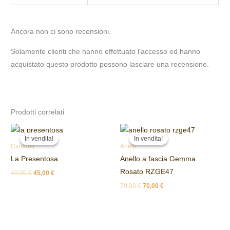
Ancora non ci sono recensioni.
Solamente clienti che hanno effettuato l'accesso ed hanno
acquistato questo prodotto possono lasciare una recensione.
Prodotti correlati
Il
Il
Il
Il
prezzo
prezzo
prezzo
prezzo
In vendita!
In vendita!
In vendita!
In vendita!
originale
attuale
originale
attuale
Ciondoli
Anelli
era:
è:
era:
è:
La Presentosa
Anello a fascia Gemma
49,00 €.
45,00 €.
79,00 €.
70,00 €.
Rosato RZGE47
49,00
€
45,00
€
79,00
€
70,00
€