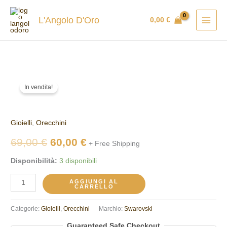
Vai
al
L'Angolo D'Oro
0,00
€
contenuto
Orecchini
Il
Il
In vendita!
Swarovski
prezzo
prezzo
5431895
quantità
originale
attuale
Gioielli
,
Orecchini
era:
è:
69,00
€
60,00
€
+ Free Shipping
69,00 €.
60,00 €.
Disponibilità:
3 disponibili
AGGIUNGI AL
CARRELLO
Categorie:
Gioielli
,
Orecchini
Marchio:
Swarovski
Guaranteed Safe Checkout