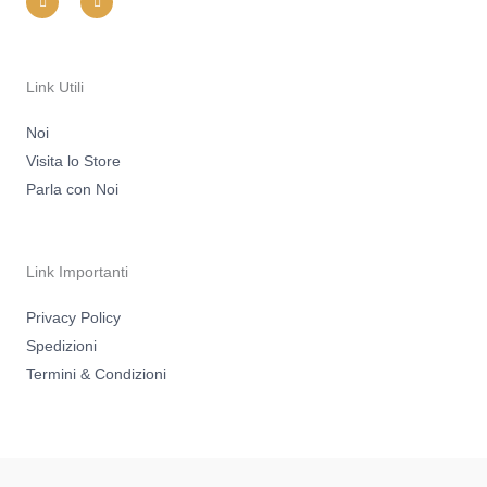
s
c
t
e
a
b
g
o
r
o
a
k
m
-
Link Utili
f
Noi
Visita lo Store
Parla con Noi
Link Importanti
Privacy Policy
Spedizioni
Termini & Condizioni