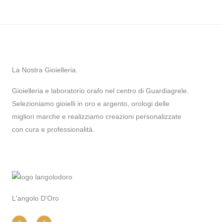
La Nostra Gioielleria.
Gioielleria e laboratorio orafo nel centro di Guardiagrele.
Selezioniamo gioielli in oro e argento, orologi delle
migliori marche e realizziamo creazioni personalizzate
con cura e professionalità.
L'angolo D'Oro
I
F
n
a