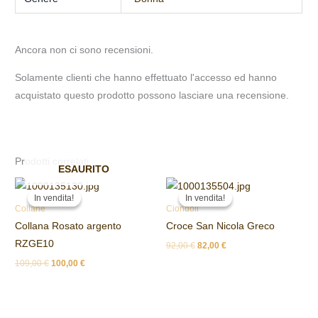
Ancora non ci sono recensioni.
Solamente clienti che hanno effettuato l'accesso ed hanno
acquistato questo prodotto possono lasciare una recensione.
Prodotti correlati
ESAURITO
Il
Il
Il
Il
prezzo
prezzo
prezzo
prezzo
In vendita!
In vendita!
In vendita!
In vendita!
originale
attuale
originale
attuale
Collane
Ciondoli
era:
è:
era:
è:
Collana Rosato argento
Croce San Nicola Greco
109,00 €.
100,00 €.
92,00 €.
82,00 €.
RZGE10
92,00
€
82,00
€
109,00
€
100,00
€