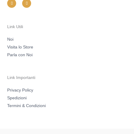
n
a
s
c
t
e
a
b
g
o
r
o
a
k
m
-
Link Utili
f
Noi
Visita lo Store
Parla con Noi
Link Importanti
Privacy Policy
Spedizioni
Termini & Condizioni