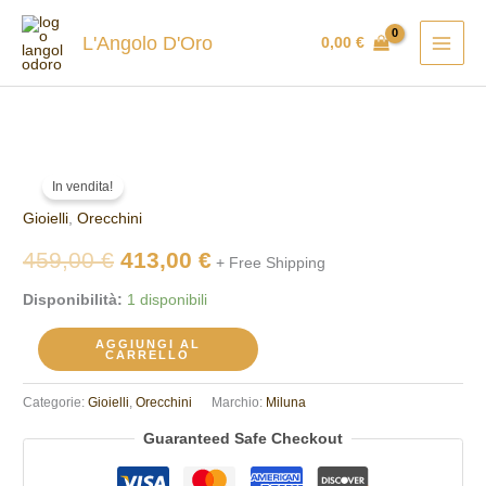
Vai
al
L'Angolo D'Oro
0,00
€
contenuto
Orecchini
Il
Il
In vendita!
Miluna
prezzo
prezzo
Gioielli
,
Orecchini
PER1775
quantità
originale
attuale
459,00
€
413,00
€
+ Free Shipping
era:
è:
Disponibilità:
1 disponibili
459,00 €.
413,00 €.
AGGIUNGI AL
CARRELLO
Categorie:
Gioielli
,
Orecchini
Marchio:
Miluna
Guaranteed Safe Checkout