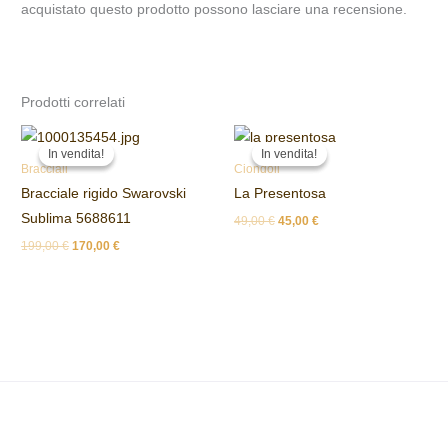
acquistato questo prodotto possono lasciare una recensione.
Prodotti correlati
Il
Il
Il
Il
prezzo
prezzo
prezzo
prezzo
In vendita!
In vendita!
In vendita!
In vendita!
originale
attuale
originale
attuale
Bracciali
Ciondoli
era:
è:
era:
è:
Bracciale rigido Swarovski
La Presentosa
199,00 €.
170,00 €.
49,00 €.
45,00 €.
Sublima 5688611
49,00
€
45,00
€
199,00
€
170,00
€