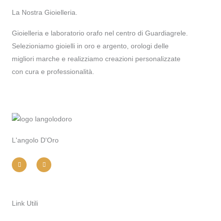
La Nostra Gioielleria.
Gioielleria e laboratorio orafo nel centro di Guardiagrele.
Selezioniamo gioielli in oro e argento, orologi delle
migliori marche e realizziamo creazioni personalizzate
con cura e professionalità.
L'angolo D'Oro
I
F
n
a
s
c
t
e
a
b
g
o
r
o
a
k
m
-
Link Utili
f