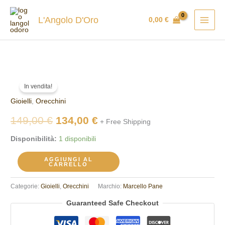
Vai
al
L'Angolo D'Oro
0,00
€
contenuto
Orecchini
Il
Il
In vendita!
Marcello
prezzo
prezzo
Gioielli
,
Orecchini
Pane
ORHT013
originale
attuale
149,00
€
134,00
€
+ Free Shipping
quantità
era:
è:
Disponibilità:
1 disponibili
149,00 €.
134,00 €.
AGGIUNGI AL
CARRELLO
Categorie:
Gioielli
,
Orecchini
Marchio:
Marcello Pane
Guaranteed Safe Checkout