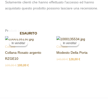
Solamente clienti che hanno effettuato l'accesso ed hanno
acquistato questo prodotto possono lasciare una recensione.
Prodotti correlati
ESAURITO
Il
Il
Il
Il
prezzo
prezzo
prezzo
prezzo
In vendita!
In vendita!
In vendita!
In vendita!
originale
attuale
originale
attuale
Collane
Ciondoli
era:
è:
era:
è:
Collana Rosato argento
Modesto Della Porta
109,00 €.
100,00 €.
143,00 €.
128,00 €.
RZGE10
143,00
€
128,00
€
109,00
€
100,00
€