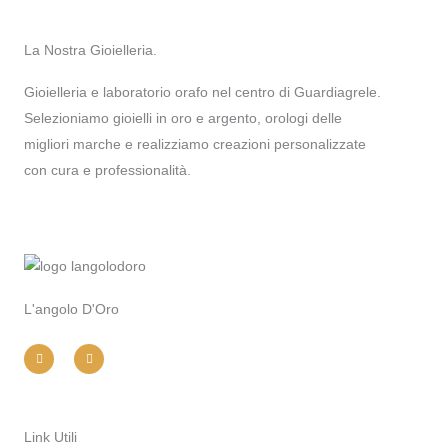
La Nostra Gioielleria.
Gioielleria e laboratorio orafo nel centro di Guardiagrele.
Selezioniamo gioielli in oro e argento, orologi delle
migliori marche e realizziamo creazioni personalizzate
con cura e professionalità.
L'angolo D'Oro
I
F
n
a
s
c
t
e
a
b
g
o
r
o
a
k
m
-
Link Utili
f