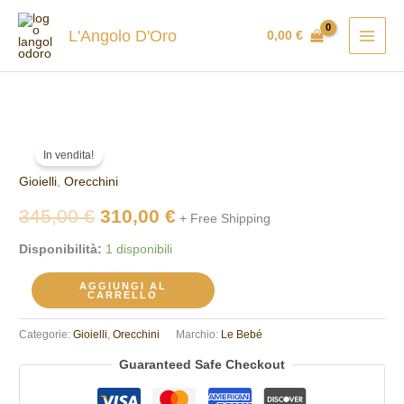
Vai
al
L'Angolo D'Oro
0,00
€
contenuto
Orecchini
Il
Il
In vendita!
Le
prezzo
prezzo
Gioielli
,
Orecchini
Bebè
LBB312
originale
attuale
345,00
€
310,00
€
+ Free Shipping
quantità
era:
è:
Disponibilità:
1 disponibili
345,00 €.
310,00 €.
AGGIUNGI AL
CARRELLO
Categorie:
Gioielli
,
Orecchini
Marchio:
Le Bebé
Guaranteed Safe Checkout