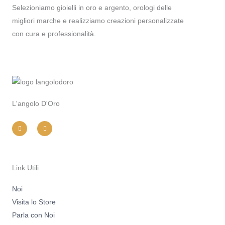
Selezioniamo gioielli in oro e argento, orologi delle
migliori marche e realizziamo creazioni personalizzate
con cura e professionalità.
L'angolo D'Oro
I
F
n
a
s
c
t
e
a
b
g
o
r
o
a
k
m
-
Link Utili
f
Noi
Visita lo Store
Parla con Noi