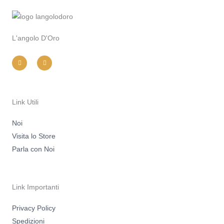
L'angolo D'Oro
I
F
n
a
s
c
t
e
a
b
g
o
r
o
a
k
m
-
Link Utili
f
Noi
Visita lo Store
Parla con Noi
Link Importanti
Privacy Policy
Spedizioni