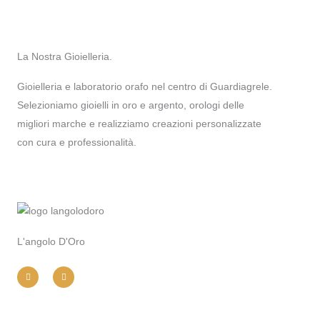
La Nostra Gioielleria.
Gioielleria e laboratorio orafo nel centro di Guardiagrele.
Selezioniamo gioielli in oro e argento, orologi delle
migliori marche e realizziamo creazioni personalizzate
con cura e professionalità.
L'angolo D'Oro
I
F
n
a
s
c
t
e
a
b
g
o
r
o