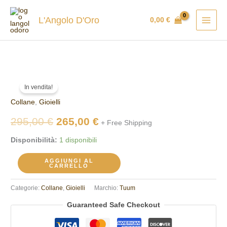
Vai
al
L'Angolo D'Oro
0,00
€
contenuto
Collana
Il
Il
In vendita!
TUUM
prezzo
prezzo
Collane
,
Gioielli
ROSM009N0DT
quantità
originale
attuale
295,00
€
265,00
€
+ Free Shipping
era:
è:
Disponibilità:
1 disponibili
295,00 €.
265,00 €.
AGGIUNGI AL
CARRELLO
Categorie:
Collane
,
Gioielli
Marchio:
Tuum
Guaranteed Safe Checkout