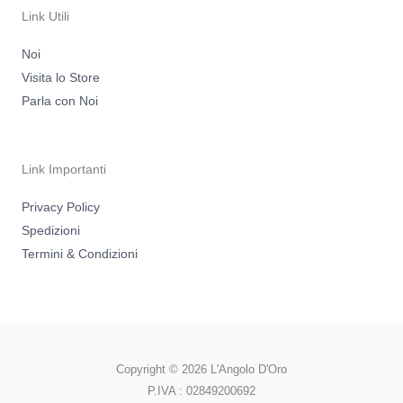
a
k
m
-
Link Utili
f
Noi
Visita lo Store
Parla con Noi
Link Importanti
Privacy Policy
Spedizioni
Termini & Condizioni
Copyright © 2026 L'Angolo D'Oro
P.IVA : 02849200692