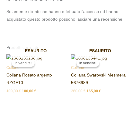
Solamente clienti che hanno effettuato l'accesso ed hanno
acquistato questo prodotto possono lasciare una recensione.
Prodotti correlati
ESAURITO
ESAURITO
Il
Il
Il
Il
prezzo
prezzo
prezzo
prezzo
In vendita!
In vendita!
In vendita!
In vendita!
originale
attuale
originale
attuale
Collane
Collane
era:
è:
era:
è:
Collana Rosato argento
Collana Swarovski Mesmera
109,00 €.
100,00 €.
280,00 €.
165,00 €.
RZGE10
5676989
109,00
€
100,00
€
280,00
€
165,00
€