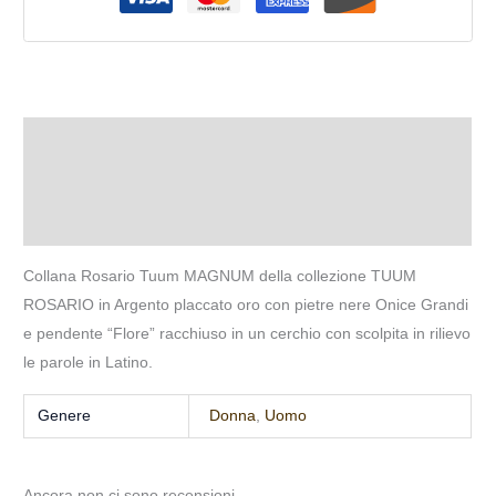
Descrizione
Informazioni aggiuntive
Recensioni (0)
Collana Rosario Tuum MAGNUM della collezione TUUM
ROSARIO in Argento placcato oro con pietre nere Onice Grandi
e pendente “Flore” racchiuso in un cerchio con scolpita in rilievo
le parole in Latino.
Genere
Donna
,
Uomo
Ancora non ci sono recensioni.