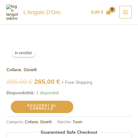
Vai
al
L'Angolo D'Oro
0,00
€
contenuto
Collana
Il
Il
In vendita!
TUUM
prezzo
prezzo
ROSB009NORB
Collane
,
Gioielli
quantità
originale
attuale
295,00
€
265,00
€
+ Free Shipping
era:
è:
Disponibilità:
1 disponibili
295,00 €.
265,00 €.
AGGIUNGI AL
CARRELLO
Categorie:
Collane
,
Gioielli
Marchio:
Tuum
Guaranteed Safe Checkout