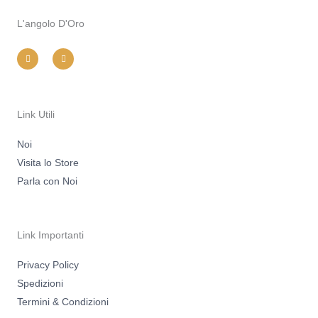
L'angolo D'Oro
I
F
n
a
s
c
t
e
a
b
g
o
r
o
a
k
m
-
Link Utili
f
Noi
Visita lo Store
Parla con Noi
Link Importanti
Privacy Policy
Spedizioni
Termini & Condizioni