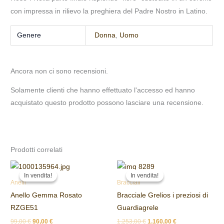
con impressa in rilievo la preghiera del Padre Nostro in Latino.
Genere
Donna
,
Uomo
Ancora non ci sono recensioni.
Solamente clienti che hanno effettuato l'accesso ed hanno
acquistato questo prodotto possono lasciare una recensione.
Prodotti correlati
Il
Il
Il
Il
prezzo
prezzo
prezzo
prezzo
In vendita!
In vendita!
In vendita!
In vendita!
originale
attuale
originale
attuale
Anelli
Bracciali
era:
è:
era:
è:
Anello Gemma Rosato
Bracciale Grelios i preziosi di
99,00 €.
90,00 €.
1.253,00 €.
1.160,00 €.
RZGE51
Guardiagrele
99,00
€
90,00
€
1.253,00
€
1.160,00
€