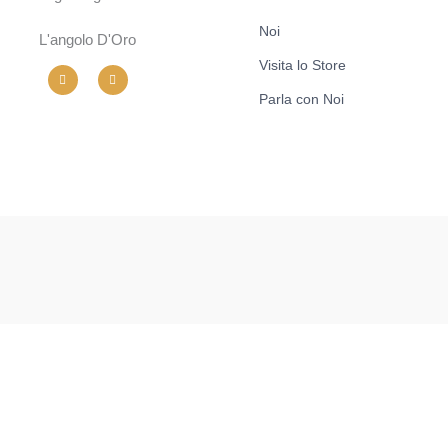
Noi
L'angolo D'Oro
Visita lo Store
I
F
n
a
s
c
Parla con Noi
t
e
a
b
g
o
r
o
a
k
m
-
f