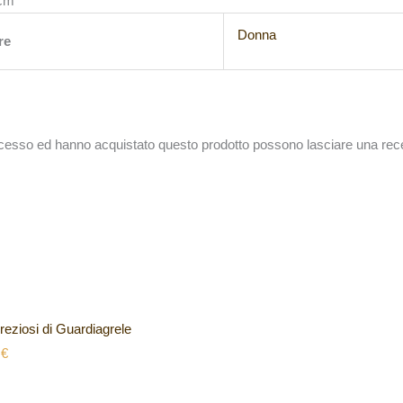
 cm
Donna
re
accesso ed hanno acquistato questo prodotto possono lasciare una rec
preziosi di Guardiagrele
0
€