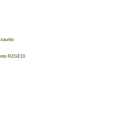
saurito
gento RZGE10