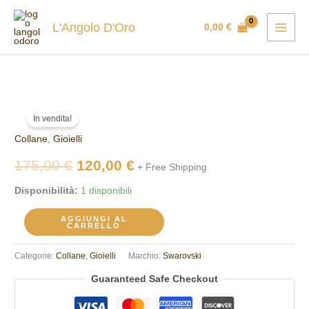
Vai
al
L'Angolo D'Oro
0,00
€
contenuto
Collana
Il
Il
In vendita!
Swarovski
prezzo
prezzo
Collane
,
Gioielli
5636586
quantità
originale
attuale
175,00
€
120,00
€
+ Free Shipping
era:
è:
Disponibilità:
1 disponibili
175,00 €.
120,00 €.
AGGIUNGI AL
CARRELLO
Categorie:
Collane
,
Gioielli
Marchio:
Swarovski
Guaranteed Safe Checkout