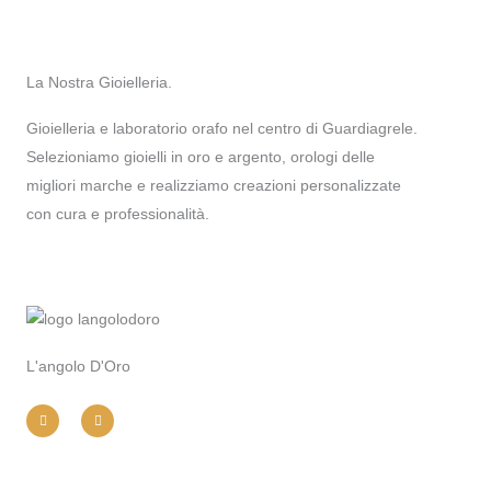
La Nostra Gioielleria.
Gioielleria e laboratorio orafo nel centro di Guardiagrele.
Selezioniamo gioielli in oro e argento, orologi delle
migliori marche e realizziamo creazioni personalizzate
con cura e professionalità.
L'angolo D'Oro
I
F
n
a
s
c
t
e
a
b
g
o
r
o