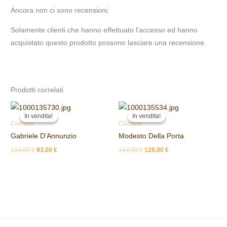
Ancora non ci sono recensioni.
Solamente clienti che hanno effettuato l'accesso ed hanno
acquistato questo prodotto possono lasciare una recensione.
Prodotti correlati
Il
Il
Il
Il
prezzo
prezzo
prezzo
prezzo
In vendita!
In vendita!
In vendita!
In vendita!
originale
attuale
originale
attuale
Ciondoli
Ciondoli
era:
è:
era:
è:
Gabriele D’Annunzio
Modesto Della Porta
104,00 €.
93,00 €.
143,00 €.
128,00 €.
104,00
€
93,00
€
143,00
€
128,00
€