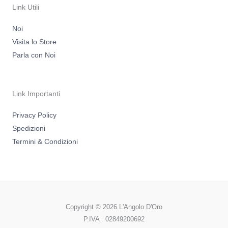
a
k
m
-
Link Utili
f
Noi
Visita lo Store
Parla con Noi
Link Importanti
Privacy Policy
Spedizioni
Termini & Condizioni
Copyright © 2026 L'Angolo D'Oro
P.IVA : 02849200692