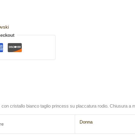
vski
heckout
t, con cristallo bianco taglio princess su placcatura rodio. Chiusura a
Donna
re