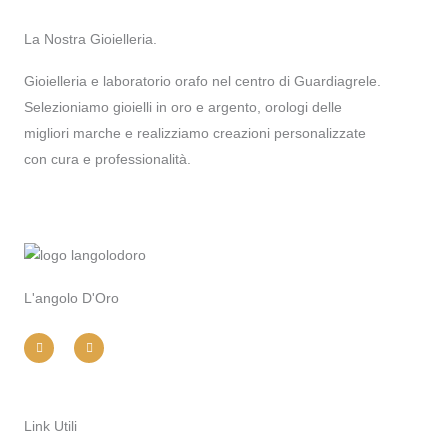
La Nostra Gioielleria.
Gioielleria e laboratorio orafo nel centro di Guardiagrele.
Selezioniamo gioielli in oro e argento, orologi delle
migliori marche e realizziamo creazioni personalizzate
con cura e professionalità.
L'angolo D'Oro
I
F
n
a
s
c
t
e
a
b
g
o
r
o
a
k
m
-
Link Utili
f