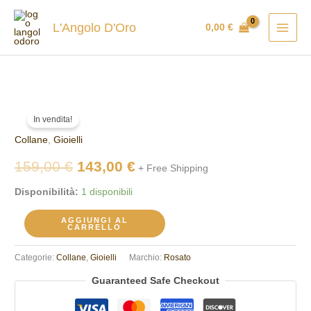
Vai
al
L'Angolo D'Oro
0,00
€
contenuto
Collana
Il
Il
In vendita!
Rosato
prezzo
prezzo
Collane
,
Gioielli
RZSO08
quantità
originale
attuale
159,00
€
143,00
€
+ Free Shipping
era:
è:
Disponibilità:
1 disponibili
159,00 €.
143,00 €.
AGGIUNGI AL
CARRELLO
Categorie:
Collane
,
Gioielli
Marchio:
Rosato
Guaranteed Safe Checkout