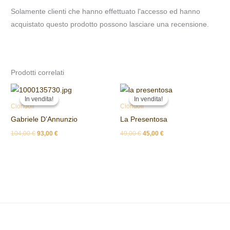
Solamente clienti che hanno effettuato l'accesso ed hanno
acquistato questo prodotto possono lasciare una recensione.
Prodotti correlati
Il
Il
Il
Il
prezzo
prezzo
prezzo
prezzo
In vendita!
In vendita!
In vendita!
In vendita!
originale
attuale
originale
attuale
Ciondoli
Ciondoli
era:
è:
era:
è:
Gabriele D’Annunzio
La Presentosa
104,00 €.
93,00 €.
49,00 €.
45,00 €.
104,00
€
93,00
€
49,00
€
45,00
€