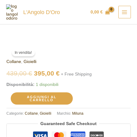
Vai
al
L'Angolo D'Oro
0,00
€
contenuto
Collana
Il
Il
In vendita!
Miluna
prezzo
prezzo
Collane
,
Gioielli
PCL6659
quantità
originale
attuale
439,00
€
395,00
€
+ Free Shipping
era:
è:
Disponibilità:
1 disponibili
439,00 €.
395,00 €.
AGGIUNGI AL
CARRELLO
Categorie:
Collane
,
Gioielli
Marchio:
Miluna
Guaranteed Safe Checkout