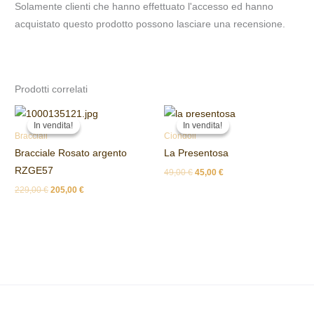
Solamente clienti che hanno effettuato l'accesso ed hanno
acquistato questo prodotto possono lasciare una recensione.
Prodotti correlati
Il
Il
Il
Il
prezzo
prezzo
prezzo
prezzo
In vendita!
In vendita!
In vendita!
In vendita!
originale
attuale
originale
attuale
Bracciali
Ciondoli
era:
è:
era:
è:
Bracciale Rosato argento
La Presentosa
229,00 €.
205,00 €.
49,00 €.
45,00 €.
RZGE57
49,00
€
45,00
€
229,00
€
205,00
€