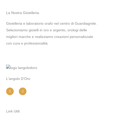
La Nostra Gioielleria.
Gioielleria e laboratorio orafo nel centro di Guardiagrele.
Selezioniamo gioielli in oro e argento, orologi delle
migliori marche e realizziamo creazioni personalizzate
con cura e professionalità.
L'angolo D'Oro
I
F
n
a
s
c
t
e
a
b
g
o
r
o
a
k
m
-
Link Utili
f