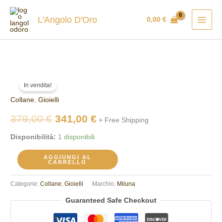
Vai
al
L'Angolo D'Oro
0,00
€
contenuto
Collana
Il
Il
In vendita!
Miluna
prezzo
prezzo
Collane
,
Gioielli
CLD4663X
quantità
originale
attuale
379,00
€
341,00
€
+ Free Shipping
era:
è:
Disponibilità:
1 disponibili
379,00 €.
341,00 €.
AGGIUNGI AL
CARRELLO
Categorie:
Collane
,
Gioielli
Marchio:
Miluna
Guaranteed Safe Checkout