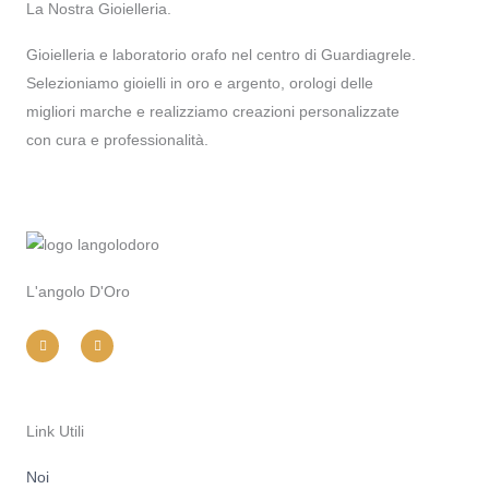
La Nostra Gioielleria.
Gioielleria e laboratorio orafo nel centro di Guardiagrele.
Selezioniamo gioielli in oro e argento, orologi delle
migliori marche e realizziamo creazioni personalizzate
con cura e professionalità.
L'angolo D'Oro
I
F
n
a
s
c
t
e
a
b
g
o
r
o
a
k
m
-
Link Utili
f
Noi