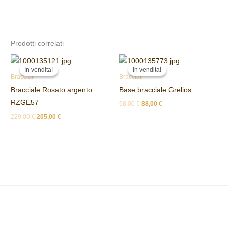
Prodotti correlati
Il
Il
Il
Il
prezzo
prezzo
prezzo
prezzo
In vendita!
In vendita!
In vendita!
In vendita!
originale
attuale
originale
attuale
Bracciali
Bracciali
era:
è:
era:
è:
Bracciale Rosato argento
Base bracciale Grelios
229,00 €.
205,00 €.
98,00 €.
88,00 €.
RZGE57
98,00
€
88,00
€
229,00
€
205,00
€