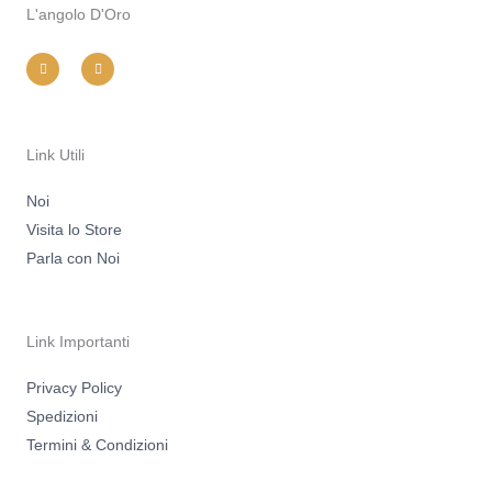
L'angolo D'Oro
I
F
n
a
s
c
t
e
a
b
g
o
r
o
a
k
m
-
Link Utili
f
Noi
Visita lo Store
Parla con Noi
Link Importanti
Privacy Policy
Spedizioni
Termini & Condizioni