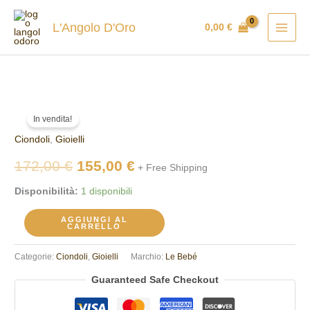
Vai
al
L'Angolo D'Oro
0,00
€
contenuto
Ciondolo
Il
Il
In vendita!
Le
prezzo
prezzo
Ciondoli
,
Gioielli
Bebè
LBB048-
originale
attuale
172,00
€
155,00
€
+ Free Shipping
N
era:
è:
Disponibilità:
1 disponibili
quantità
172,00 €.
155,00 €.
AGGIUNGI AL
CARRELLO
Categorie:
Ciondoli
,
Gioielli
Marchio:
Le Bebé
Guaranteed Safe Checkout