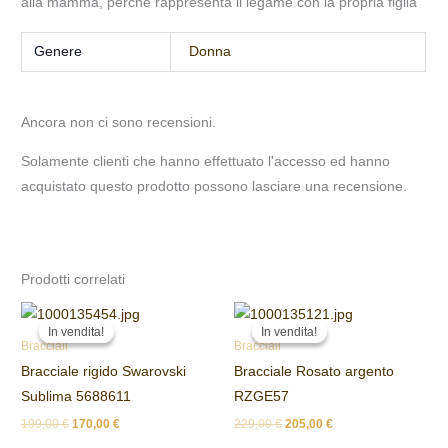
alla mamma, perché rappresenta il legame con la propria figlia
Genere
Donna
Ancora non ci sono recensioni.
Solamente clienti che hanno effettuato l'accesso ed hanno
acquistato questo prodotto possono lasciare una recensione.
Prodotti correlati
Il
Il
Il
Il
prezzo
prezzo
prezzo
prezzo
In vendita!
In vendita!
In vendita!
In vendita!
originale
attuale
originale
attuale
Bracciali
Bracciali
era:
è:
era:
è:
Bracciale rigido Swarovski
Bracciale Rosato argento
199,00 €.
170,00 €.
229,00 €.
205,00 €.
Sublima 5688611
RZGE57
199,00
€
170,00
€
229,00
€
205,00
€