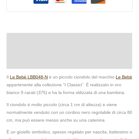
Descrizione
Informazioni aggiuntive
Recensioni (0)
Il
Le Bebè LBB048‑N
è un piccolo ciondolo del marchio
Le Bebè
appartenente alla collezione “I Classici”. È realizzato in oro
bianco 9 carati (375) e ha la forma stilizzata di una bambina.
Il ciondolo è molto piccolo (circa 1 cm di altezza) e viene
normalmente venduto con un cordino nero regolabile di circa 80
cm, ma può essere messo anche su una catenina.
È un gioiello simbolico, spesso regalato per nascita, battesimo o