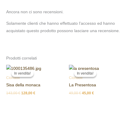
Ancora non ci sono recensioni.
Solamente clienti che hanno effettuato l'accesso ed hanno
acquistato questo prodotto possono lasciare una recensione.
Prodotti correlati
Il
Il
Il
Il
prezzo
prezzo
prezzo
prezzo
In vendita!
In vendita!
In vendita!
In vendita!
originale
attuale
originale
attuale
Ciondoli
Ciondoli
era:
è:
era:
è:
Sisa della monaca
La Presentosa
143,00 €.
128,00 €.
49,00 €.
45,00 €.
143,00
€
128,00
€
49,00
€
45,00
€