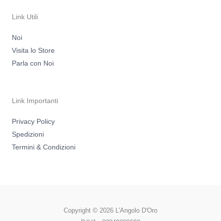
r
o
a
k
m
-
Link Utili
f
Noi
Visita lo Store
Parla con Noi
Link Importanti
Privacy Policy
Spedizioni
Termini & Condizioni
Copyright © 2026 L'Angolo D'Oro