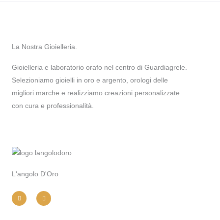
La Nostra Gioielleria.
Gioielleria e laboratorio orafo nel centro di Guardiagrele.
Selezioniamo gioielli in oro e argento, orologi delle
migliori marche e realizziamo creazioni personalizzate
con cura e professionalità.
L'angolo D'Oro
I
F
n
a
s
c
t
e
a
b
g
o