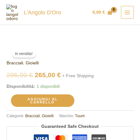
Vai
al
L'Angolo D'Oro
0,00
€
contenuto
Bracciale
Il
Il
In vendita!
TUUM
prezzo
prezzo
Bracciali
,
Gioielli
BRTEL090A03
quantità
originale
attuale
295,00
€
265,00
€
+ Free Shipping
era:
è:
Disponibilità:
1 disponibili
295,00 €.
265,00 €.
AGGIUNGI AL
CARRELLO
Categorie:
Bracciali
,
Gioielli
Marchio:
Tuum
Guaranteed Safe Checkout