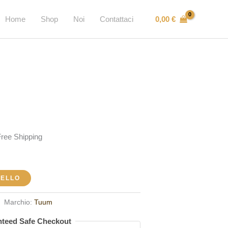
0,00
€
Home
Shop
Noi
Contattaci
Free Shipping
ezzo
tuale
RELLO
,00 €.
Marchio:
Tuum
teed Safe Checkout