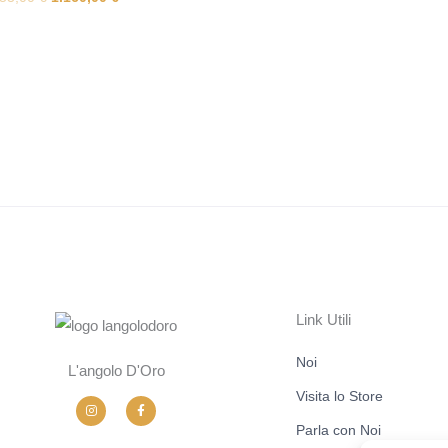
Link Utili
Noi
L'angolo D'Oro
Visita lo Store
I
F
n
a
s
c
Parla con Noi
t
e