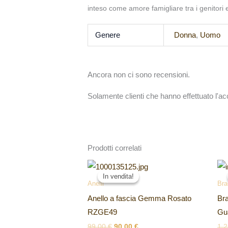
inteso come amore famigliare tra i genitori e i
Genere
Donna
,
Uomo
Ancora non ci sono recensioni.
Solamente clienti che hanno effettuato l'
Prodotti correlati
Il
Il
prezzo
prezzo
In vendita!
In vendita!
originale
attuale
Anelli
Bra
era:
è:
Anello a fascia Gemma Rosato
Bra
99,00 €.
90,00 €.
RZGE49
Gu
99,00
€
90,00
€
1.