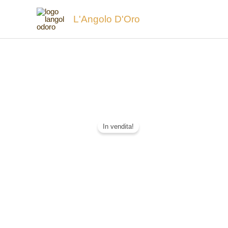
Vai
L'Angolo D'Oro
al
contenuto
In vendita!