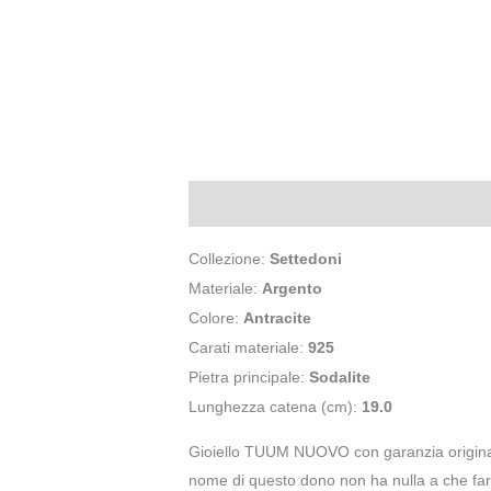
Descrizione
Informazioni aggiuntive
Collezione:
Settedoni
Materiale:
Argento
Colore:
Antracite
Carati materiale:
925
Pietra principale:
Sodalite
Lunghezza catena (cm):
19.0
Gioiello TUUM NUOVO con garanzia original
nome di questo dono non ha nulla a che fare