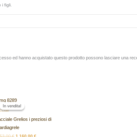
 figli.
accesso ed hanno acquistato questo prodotto possono lasciare una rec
Il
Il
prezzo
prezzo
In vendita!
In vendita!
originale
attuale
cciali
era:
è:
cciale Grelios i preziosi di
1.253,00 €.
1.160,00 €.
ardiagrele
253,00
€
1.160,00
€