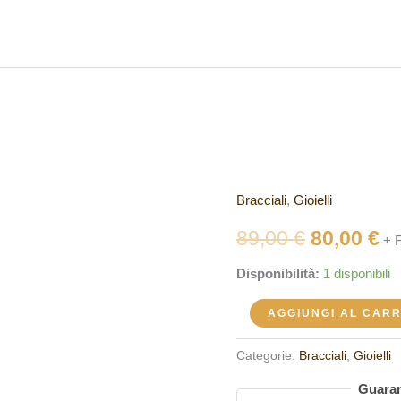
Bracciali
,
Gioielli
Bracciale
Il
Il
TUUM
89,00
€
80,00
€
+ 
prezzo
pr
BRDNP09VAD
Disponibilità:
1 disponibili
quantità
originale
at
AGGIUNGI AL CAR
era:
è:
89,00 €.
80
Categorie:
Bracciali
,
Gioielli
Guaran