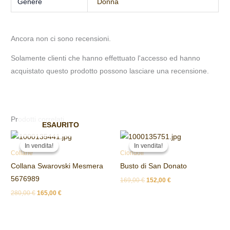
Genere
Donna
Ancora non ci sono recensioni.
Solamente clienti che hanno effettuato l'accesso ed hanno
acquistato questo prodotto possono lasciare una recensione.
Prodotti correlati
ESAURITO
Il
Il
Il
Il
prezzo
prezzo
prezzo
prezzo
In vendita!
In vendita!
In vendita!
In vendita!
originale
attuale
originale
attuale
Collane
Ciondoli
era:
è:
era:
è:
Collana Swarovski Mesmera
Busto di San Donato
280,00 €.
165,00 €.
169,00 €.
152,00 €.
5676989
169,00
€
152,00
€
280,00
€
165,00
€