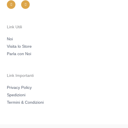
n
a
s
c
t
e
a
b
g
o
r
o
a
k
m
-
Link Utili
f
Noi
Visita lo Store
Parla con Noi
Link Importanti
Privacy Policy
Spedizioni
Termini & Condizioni