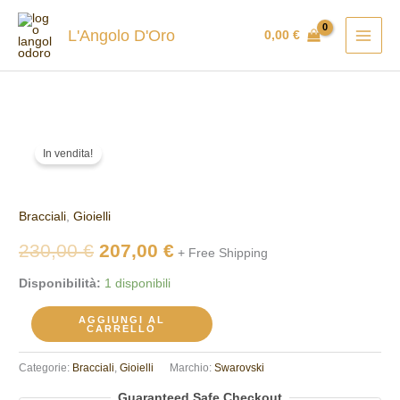
Vai
al
L'Angolo D'Oro
0,00
€
contenuto
Bracciale
Il
Il
In vendita!
tennis
prezzo
prezzo
Swarovski
5648928
originale
attuale
Bracciali
,
Gioielli
quantità
era:
è:
230,00
€
207,00
€
+ Free Shipping
230,00 €.
207,00 €.
Disponibilità:
1 disponibili
AGGIUNGI AL
CARRELLO
Categorie:
Bracciali
,
Gioielli
Marchio:
Swarovski
Guaranteed Safe Checkout