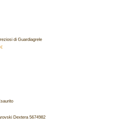
preziosi di Guardiagrele
0
€
saurito
arovski Dextera 5674982