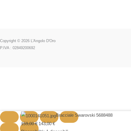
Copyright © 2026 L'Angolo D'Oro
P.IVA : 02849200692
Bracciale
Il
Il
Bracciale Swarovski 5688488
Swarovski
prezzo
prezzo
159,00
€
143,00
€
5688488
originale
attuale