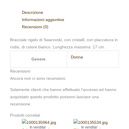
Descrizione
Informazioni aggiuntive
Recensioni (0)
Bracciale rigido di Swarovski, con cristalli, con placcatura in
rodio, di colore bianco. Lunghezza massima: 17 cm
.
Donna
Genere
Recensioni
Ancora non ci sono recensioni.
Solamente clienti che hanno effettuato l'accesso ed hanno
acquistato questo prodotto possono lasciare una
recensione.
Prodotti correlati
Il
Il
Il
Il
In vendita!
In vendita!
In vendita!
In vendita!