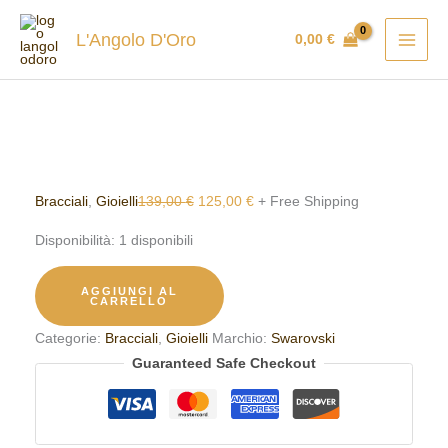
Vai
Bracciale
Il
Il
In vendita!
al
Swarovski
prezzo
prezzo
L'Angolo D'Oro
0,00
€
contenuto
5666175
originale
attuale
quantità
era:
è:
139,00 €.
125,00 €.
Bracciali
,
Gioielli
139,00
€
125,00
€
+ Free Shipping
Disponibilità:
1 disponibili
AGGIUNGI AL
CARRELLO
Categorie:
Bracciali
,
Gioielli
Marchio:
Swarovski
Guaranteed Safe Checkout