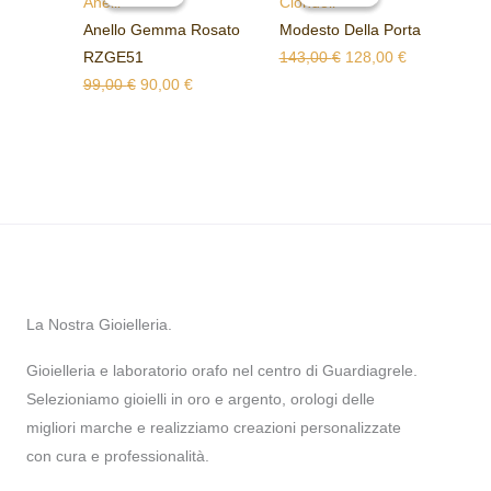
prezzo
prezzo
prezzo
prezzo
Anelli
Ciondoli
originale
attuale
originale
attuale
Anello Gemma Rosato
Modesto Della Porta
era:
è:
era:
è:
RZGE51
143,00
€
128,00
€
99,00 €.
90,00 €.
143,00 €.
128,00 €.
99,00
€
90,00
€
La Nostra Gioielleria.
Gioielleria e laboratorio orafo nel centro di Guardiagrele.
Selezioniamo gioielli in oro e argento, orologi delle
migliori marche e realizziamo creazioni personalizzate
con cura e professionalità.